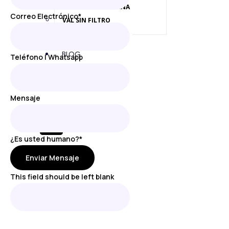
FIEBRE DE LA SEMANA
Correo Electrónico
*
VAL SIN FILTRO
SOBRE NOSOTROS
BLOG
Teléfono | Whatsapp
CONTACTO
RADIO EN VIVO
Mensaje
X
¿Es usted humano?
*
Enviar Mensaje
This field should be left blank