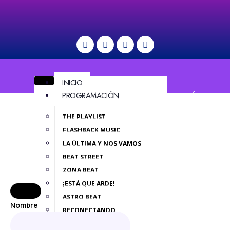
INICIO
PROGRAMACIÓN
MENÚ
THE PLAYLIST
FLASHBACK MUSIC
LA ÚLTIMA Y NOS VAMOS
BEAT STREET
ZONA BEAT
¡ESTÁ QUE ARDE!
ASTRO BEAT
Nombre
RECONECTANDO
TARDES DE LAVANDA