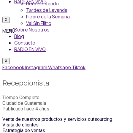
RADIO EN VIVO
Reconectando
Tardes de Lavanda
Fiebre de la Semana
X
Val Sin Filtro
Sobre Nosotros
MENÚ
Blog
Contacto
RADIO EN VIVO
X
Facebook
Instagram
Whatsapp
Tiktok
Recepcionista
Tiempo Completo
Ciudad de Guatemala
Publicado hace 4 años
Venta de nuestros productos y servicios outsourcing
Visita de clientes
Estrategia de ventas