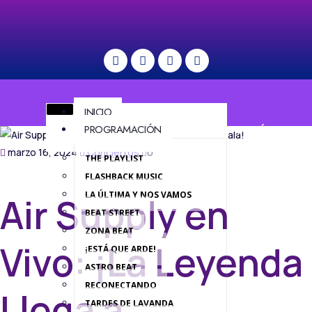
INICIO
PROGRAMACIÓN
MENÚ
marzo 16, 2024
Conciertos
0
THE PLAYLIST
FLASHBACK MUSIC
LA ÚLTIMA Y NOS VAMOS
Air Supply en
BEAT STREET
ZONA BEAT
Vivo: ¡La Leyenda
¡ESTÁ QUE ARDE!
ASTRO BEAT
RECONECTANDO
Llega a
TARDES DE LAVANDA