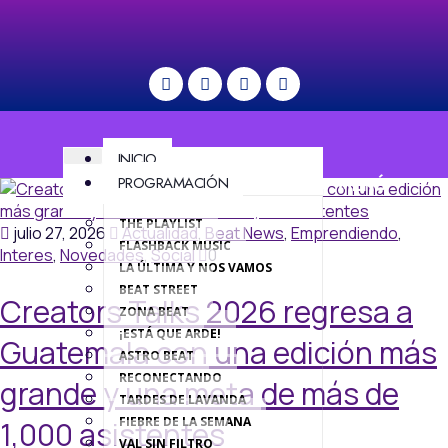
INICIO
PROGRAMACIÓN
MENÚ
THE PLAYLIST
julio 27, 2026
Actualidad
,
Beat News
,
Emprendiendo
,
FLASHBACK MUSIC
Interes
,
Novedades
,
Social
0
LA ÚLTIMA Y NOS VAMOS
BEAT STREET
Creators Talks 2026 regresa a
ZONA BEAT
¡ESTÁ QUE ARDE!
Guatemala con una edición más
ASTRO BEAT
RECONECTANDO
grande y una meta de más de
TARDES DE LAVANDA
FIEBRE DE LA SEMANA
1,000 asistentes
VAL SIN FILTRO