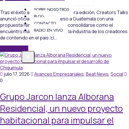
SOBRE NOSOTROS
Tras el éxito alcanzado en su primera edición, Creators Talks
BLOG
anunció oficialmente su regreso a Guatemala con una
CONTACTO
propuesta renovada que busca consolidarse como el
RADIO EN VIVO
encuentro más importante para la industria de los creadores
de contenido en el país. El…
Aprende más
X
julio 17, 2026
Avances Empresariales
,
Beat News
,
Social
0
Grupo Jarcon lanza Alborana
Residencial, un nuevo proyecto
habitacional para impulsar el