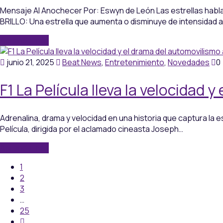
Mensaje Al Anochecer Por: Eswyn de León Las estrellas habla
BRILLO: Una estrella que aumenta o disminuye de intensidad
Aprende más
junio 21, 2025
Beat News
,
Entretenimiento
,
Novedades
0
F1 La Película lleva la velocidad 
Adrenalina, drama y velocidad en una historia que captura la e
Película, dirigida por el aclamado cineasta Joseph…
Aprende más
1
2
3
…
25