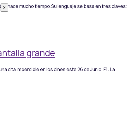
esde hace mucho tiempo.Su lenguaje se basa en tres claves:
X
pantalla grande
na cita imperdible en los cines este 26 de Junio. F1: La