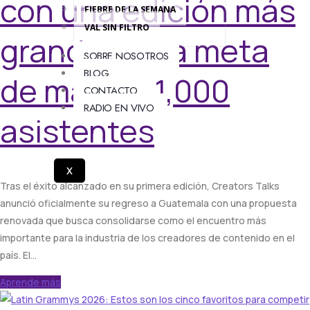
con una edición más
FIEBRE DE LA SEMANA
VAL SIN FILTRO
grande y una meta
SOBRE NOSOTROS
BLOG
de más de 1,000
CONTACTO
RADIO EN VIVO
asistentes
X
Tras el éxito alcanzado en su primera edición, Creators Talks
anunció oficialmente su regreso a Guatemala con una propuesta
renovada que busca consolidarse como el encuentro más
importante para la industria de los creadores de contenido en el
país. El…
Aprende más