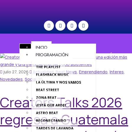
INICIO
PROGRAMACIÓN
MENÚ
THE PLAYLIST
julio 27, 2026
Actualidad
,
Beat News
,
Emprendiendo
,
Interes
,
FLASHBACK MUSIC
Novedades
,
Social
0
LA ÚLTIMA Y NOS VAMOS
BEAT STREET
Creators Talks 2026
ZONA BEAT
¡ESTÁ QUE ARDE!
regresa a Guatemala
ASTRO BEAT
RECONECTANDO
TARDES DE LAVANDA