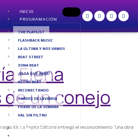
INICIO
PROGRAMACIÓN
THE PLAYLIST
FLASHBACK MUSIC
LA ÚLTIMA Y NOS VAMOS
BEAT STREET
ía Elena
ZONA BEAT
¡ESTÁ QUE ARDE!
ASTRO BEAT
 de un conejo
RECONECTANDO
TARDES DE LAVANDA
FIEBRE DE LA SEMANA
VAL SIN FILTRO
l siglo XX. La Pepita Editorial entregó el reconocimiento “Una obra
SOBRE NOSOTROS
BLOG