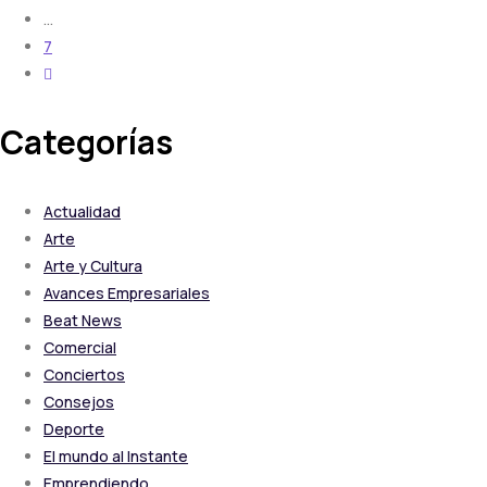
…
7
Categorías
Actualidad
Arte
Arte y Cultura
Avances Empresariales
Beat News
Comercial
Conciertos
Consejos
Deporte
El mundo al Instante
Emprendiendo