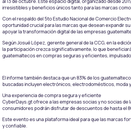
al 13 de octubre. Este espacio digital, organizado desde 201
irresistibles y beneficios únicos tanto para las marcas com
Con el respaldo del 5to Estudio Nacional de Comercio Electr
oportunidad crucial para las marcas que desean expandir su
apoyar la transformación digital de las empresas guatemalt
Según Josué López, gerente general de la CCG, en la edici
la participación crezca significativamente, lo que beneficia
guatemaltecos en compras seguras y eficientes, impulsado p
El informe también destaca que un 83% de los guatemalteco
buscadas incluyen electrónicos, electrodomésticos, moda y a
Una experiencia de compra segura y eficiente
CyberDays.gt ofrece a las empresas socias y no socias de 
consumidores podrán disfrutar de descuentos de hasta el 8
Este evento es una plataforma ideal para que las marcas for
y confiable.