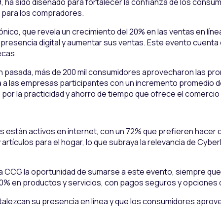
9, ha sido diseñado para fortalecer la confianza de los consu
o para los compradores.
ónico, que revela un crecimiento del 20% en las ventas en lí
 presencia digital y aumentar sus ventas. Este evento cuent
ecas.
ón pasada, más de 200 mil consumidores aprovecharon las pro
rá a las empresas participantes con un incremento promedio de
or la practicidad y ahorro de tiempo que ofrece el comercio 
s están activos en internet, con un 72% que prefieren hace
rtículos para el hogar, lo que subraya la relevancia de Cybe
la CCG la oportunidad de sumarse a este evento, siempre que 
0% en productos y servicios, con pagos seguros y opciones 
talezcan su presencia en línea y que los consumidores aprove