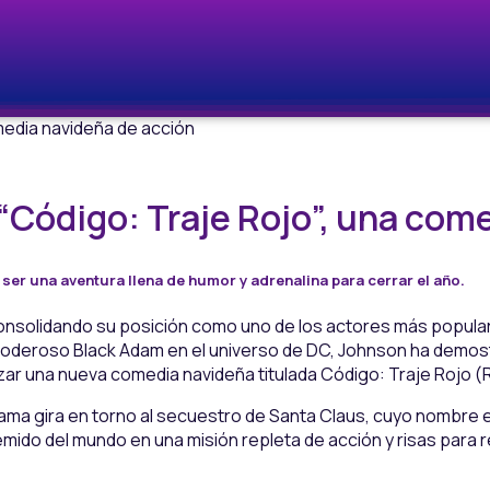
Código: Traje Rojo”, una com
ser una aventura llena de humor y adrenalina para cerrar el año.
nsolidando su posición como uno de los actores más popular
poderoso Black Adam en el universo de DC, Johnson ha demos
zar una nueva comedia navideña titulada Código: Traje Rojo 
trama gira en torno al secuestro de Santa Claus, cuyo nombre e
do del mundo en una misión repleta de acción y risas para re