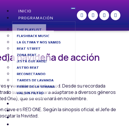
INICIO
PROGRAMACIÓN
THE PLAYLIST
FLASHBACK MUSIC
LA ÚLTIMA Y NOS VAMOS
BEAT STREET
edia navideña de acción
ZONA BEAT
¡ESTÁ QUE ARDE!
ASTRO BEAT
RECONECTANDO
TARDES DE LAVANDA
es y versátiles de Hollywood. Desde su recordada
FIEBRE DE LA SEMANA
trado su capacidad para adaptarse a diversos géneros
VAL SIN FILTRO
(Red One), que se estrenará en noviembre.
SOBRE NOSOTROS
n clave es RED ONE. Según la sinopsis oficial, el Jefe de
BLOG
scatar la Navidad.
CONTACTO
RADIO EN VIVO