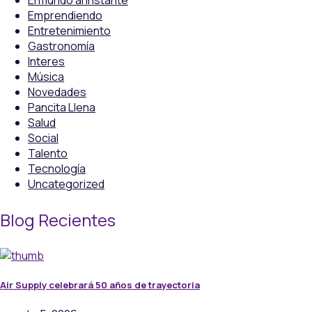
El mundo al Instante
Emprendiendo
Entretenimiento
Gastronomía
Interes
Música
Novedades
Pancita Llena
Salud
Social
Talento
Tecnología
Uncategorized
Blog Recientes
Air Supply celebrará 50 años de trayectoria