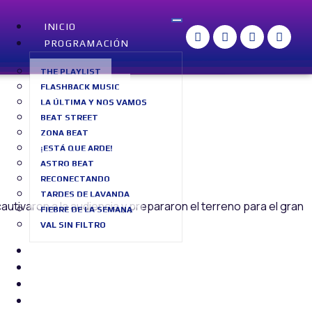
INICIO
PROGRAMACIÓN
THE PLAYLIST
FLASHBACK MUSIC
LA ÚLTIMA Y NOS VAMOS
BEAT STREET
ZONA BEAT
¡ESTÁ QUE ARDE!
ASTRO BEAT
RECONECTANDO
TARDES DE LAVANDA
tivaron a la audiencia y prepararon el terreno para el gran
FIEBRE DE LA SEMANA
VAL SIN FILTRO
SOBRE NOSOTROS
BLOG
CONTACTO
RADIO EN VIVO