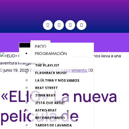
INICIO
PROGRAMACIÓN
MENÚ
THE PLAYLIST
junio 19, 2025
Beat News
,
Entretenimiento
0
FLASHBACK MUSIC
LA ÚLTIMA Y NOS VAMOS
BEAT STREET
«ELIO» La nueva
ZONA BEAT
¡ESTÁ QUE ARDE!
película de
ASTRO BEAT
RECONECTANDO
TARDES DE LAVANDA