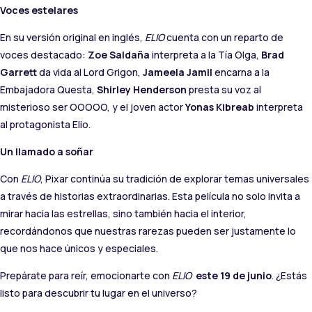
Voces estelares
En su versión original en inglés,
ELIO
cuenta con un reparto de
voces destacado:
Zoe Saldaña
interpreta a la Tía Olga,
Brad
Garrett
da vida al Lord Grigon,
Jameela Jamil
encarna a la
Embajadora Questa,
Shirley Henderson
presta su voz al
misterioso ser OOOOO, y el joven actor
Yonas Kibreab
interpreta
al protagonista Elio.
Un llamado a soñar
Con
ELIO
, Pixar continúa su tradición de explorar temas universales
a través de historias extraordinarias. Esta película no solo invita a
mirar hacia las estrellas, sino también hacia el interior,
recordándonos que nuestras rarezas pueden ser justamente lo
que nos hace únicos y especiales.
Prepárate para reír, emocionarte con
ELIO
este 19 de junio
. ¿Estás
listo para descubrir tu lugar en el universo?