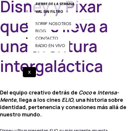
Disney y Pixar
FIEBRE DE LA SEMANA
VAL SIN FILTRO
que nos lleva a
SOBRE NOSOTROS
BLOG
CONTACTO
una aventura
RADIO EN VIVO
intergaláctica
X
Del equipo creativo detrás de
Coco
e
Intensa-
Mente
, llega a los cines
ELIO
, una historia sobre
identidad, pertenencia y conexiones más allá de
nuestro mundo.
Disney y Pixar presentan
ELIO
, su más reciente apuesta