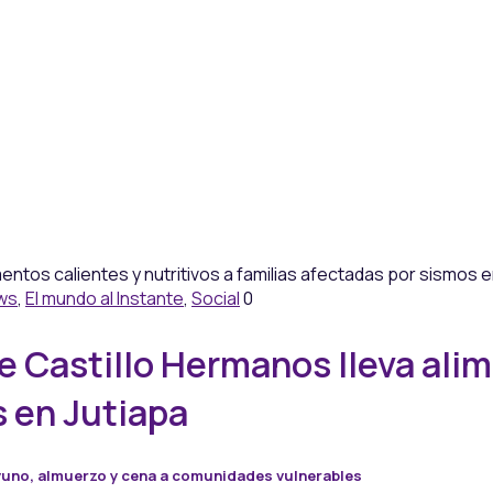
ws
,
El mundo al Instante
,
Social
0
 Castillo Hermanos lleva alime
s en Jutiapa
ayuno, almuerzo y cena a comunidades vulnerables