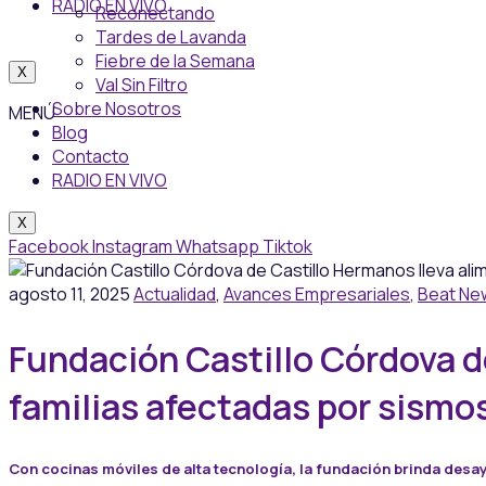
RADIO EN VIVO
Reconectando
Tardes de Lavanda
Fiebre de la Semana
X
Val Sin Filtro
Sobre Nosotros
MENÚ
Blog
Contacto
RADIO EN VIVO
X
Facebook
Instagram
Whatsapp
Tiktok
agosto 11, 2025
Actualidad
,
Avances Empresariales
,
Beat Ne
Fundación Castillo Córdova de
familias afectadas por sismo
Con cocinas móviles de alta tecnología, la fundación brinda des