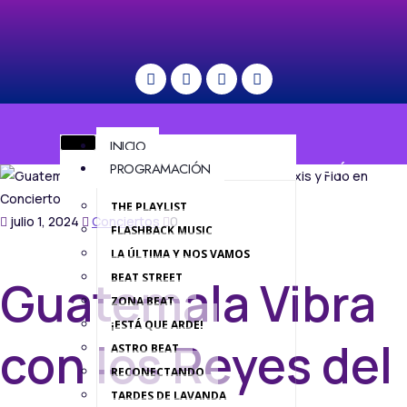
INICIO
PROGRAMACIÓN
MENÚ
THE PLAYLIST
julio 1, 2024
Conciertos
0
FLASHBACK MUSIC
LA ÚLTIMA Y NOS VAMOS
BEAT STREET
Guatemala Vibra
ZONA BEAT
¡ESTÁ QUE ARDE!
con los Reyes del
ASTRO BEAT
RECONECTANDO
TARDES DE LAVANDA