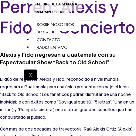
Perreo: Alexis y
FIEBRE DE LA SEMANA
VAL SIN FILTRO
Fido en Concierto
SOBRE NOSOTROS
BLOG
CONTACTO
RADIO EN VIVO
Alexis y Fido Regresan a Guatemala con su
Espectacular Show “Back to Old School”
X
El dúo de reguetón Alexis y Fido, reconocido a nivel mundial,
regresará a Guatemala para una única presentación bajo el lema
“Back to Old School”. Los fanáticos podrán disfrutar de una noche
inolvidable con éxitos como “Soy igual que tú”, “5 letras”, “Una en un
millón”, y “Rompe la cintura”, entre otros grandes sencillos que han
conquistado al público.
Con más de dos décadas de trayectoria, Raúl Alexis Ortiz (Alexis)