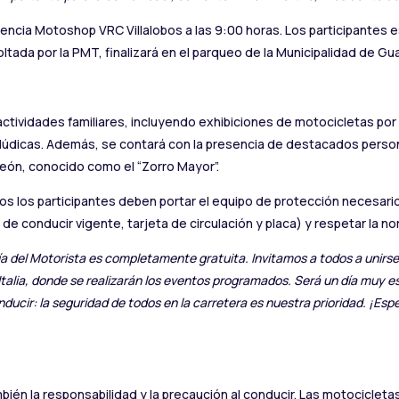
encia Motoshop VRC Villalobos a las 9:00 horas. Los participantes 
tada por la PMT, finalizará en el parqueo de la Municipalidad de Guate
 actividades familiares, incluyendo exhibiciones de motocicletas por
 lúdicas. Además, se contará con la presencia de destacados person
León, conocido como el “Zorro Mayor”.
dos los participantes deben portar el equipo de protección necesario
a de conducir vigente, tarjeta de circulación y placa) y respetar la 
ía del Motorista es completamente gratuita. Invitamos a todos a unirse 
talia, donde se realizarán los eventos programados. Será un día muy e
nducir: la seguridad de todos en la carretera es nuestra prioridad. ¡Es
mbién la responsabilidad y la precaución al conducir. Las motocicle