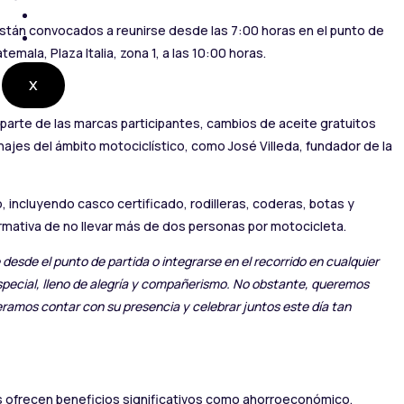
CONTACTO
están convocados a reunirse desde las 7:00 horas en el punto de
RADIO EN VIVO
mala, Plaza Italia, zona 1, a las 10:00 horas.
X
 parte de las marcas participantes, cambios de aceite gratuitos
ajes del ámbito motociclístico, como José Villeda, fundador de la
, incluyendo casco certificado, rodilleras, coderas, botas y
normativa de no llevar más de dos personas por motocicleta.
desde el punto de partida o integrarse en el recorrido en cualquier
special, lleno de alegría y compañerismo. No obstante, queremos
peramos contar con su presencia y celebrar juntos este día tan
tas ofrecen beneficios significativos como ahorroeconómico,