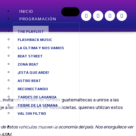
INICIO
PROGRAMACIÓN
THE PLAYLIST
FLASHBACK MUSIC
LA ÚLTIMA Y NOS VAMOS
BEAT STREET
ZONA BEAT
¡ESTÁ QUE ARDE!
ASTRO BEAT
RECONECTANDO
TARDES DE LAVANDA
 invitando a todas las familias guatemaltecas a unirse a las
FIEBRE DE LA SEMANA
aje a los conductores de motocicletas, quienes utilizan estos
VAL SIN FILTRO
SOBRE NOSOTROS
s de estos vehículos mueven la economía del país. Nos enorgullece ver
BLOG
e ASIM.