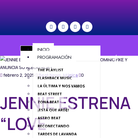
INICIO
PROGRAMACIÓN
MENÚ
THE PLAYLIST
febrero 2, 2025
Beat News
,
Música
0
FLASHBACK MUSIC
LA ÚLTIMA Y NOS VAMOS
BEAT STREET
JENNIE ESTRENA
ZONA BEAT
¡ESTÁ QUE ARDE!
“LOVE
ASTRO BEAT
RECONECTANDO
TARDES DE LAVANDA