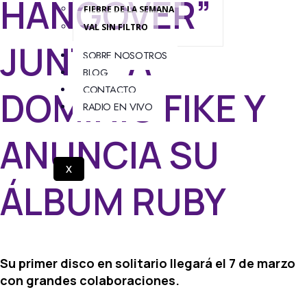
HANGOVER”
FIEBRE DE LA SEMANA
VAL SIN FILTRO
JUNTO A
SOBRE NOSOTROS
BLOG
CONTACTO
DOMINIC FIKE Y
RADIO EN VIVO
ANUNCIA SU
X
ÁLBUM RUBY
Su primer disco en solitario llegará el 7 de marzo
con grandes colaboraciones.