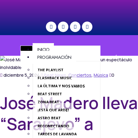
INICIO
PROGRAMACIÓN
MENÚ
THE PLAYLIST
diciembre 5, 2024
Beat News
,
Conciertos
,
Música
0
FLASHBACK MUSIC
LA ÚLTIMA Y NOS VAMOS
BEAT STREET
José Madero lleva
ZONA BEAT
¡ESTÁ QUE ARDE!
“Sarajevo” a
ASTRO BEAT
RECONECTANDO
TARDES DE LAVANDA