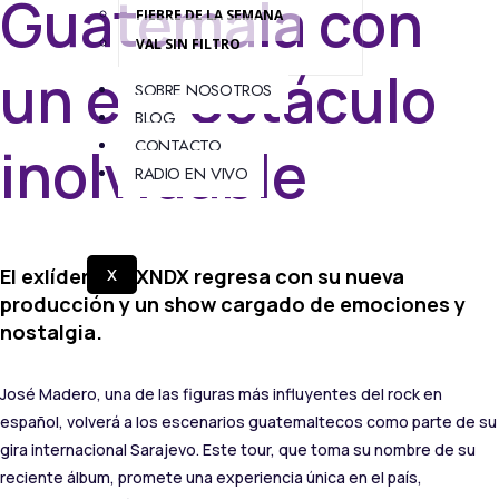
Guatemala con
FIEBRE DE LA SEMANA
VAL SIN FILTRO
un espectáculo
SOBRE NOSOTROS
BLOG
CONTACTO
inolvidable
RADIO EN VIVO
El exlíder de PXNDX regresa con su nueva
X
producción y un show cargado de emociones y
nostalgia.
José Madero, una de las figuras más influyentes del rock en
español, volverá a los escenarios guatemaltecos como parte de su
gira internacional Sarajevo. Este tour, que toma su nombre de su
reciente álbum, promete una experiencia única en el país,