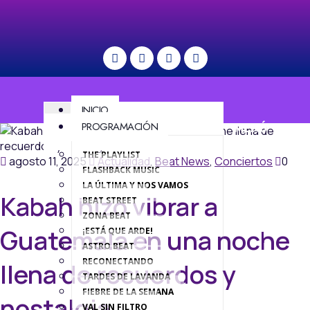
INICIO
PROGRAMACIÓN
MENÚ
THE PLAYLIST
agosto 11, 2025
Actualidad
,
Beat News
,
Conciertos
0
FLASHBACK MUSIC
LA ÚLTIMA Y NOS VAMOS
Kabah hizo vibrar a
BEAT STREET
ZONA BEAT
Guatemala en una noche
¡ESTÁ QUE ARDE!
ASTRO BEAT
RECONECTANDO
llena de recuerdos y
TARDES DE LAVANDA
FIEBRE DE LA SEMANA
nostalgia
VAL SIN FILTRO