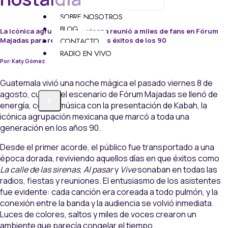
SOBRE NOSOTROS
BLOG
La icónica agrupación mexicana reunió a miles de fans en Fórum
Majadas para revivir los grandes éxitos de los 90
CONTACTO
RADIO EN VIVO
Por: Katy Gómez
Guatemala vivió una noche mágica el pasado viernes 8 de
agosto, cuando el escenario de Fórum Majadas se llenó de
X
energía, color y música con la presentación de Kabah, la
icónica agrupación mexicana que marcó a toda una
generación en los años 90.
Desde el primer acorde, el público fue transportado a una
época dorada, reviviendo aquellos días en que éxitos como
La calle de las sirenas
,
Al pasar
y
Vive
sonaban en todas las
radios, fiestas y reuniones. El entusiasmo de los asistentes
fue evidente: cada canción era coreada a todo pulmón, y la
conexión entre la banda y la audiencia se volvió inmediata.
Luces de colores, saltos y miles de voces crearon un
ambiente que parecía congelar el tiempo.