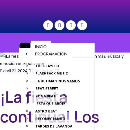
INICIO
PROGRAMACIÓN
MENÚ
THE PLAYLIST
abril 21, 2024
Conciertos
0
FLASHBACK MUSIC
LA ÚLTIMA Y NOS VAMOS
BEAT STREET
¡La fiesta
ZONA BEAT
¡ESTÁ QUE ARDE!
continúa! Los
ASTRO BEAT
RECONECTANDO
TARDES DE LAVANDA