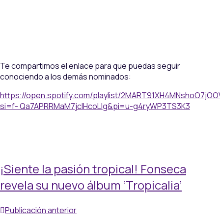
Te compartimos el enlace para que puedas seguir
conociendo a los demás nominados:
https://open.spotify.com/playlist/2MART91XH4MNshoO7jO
si=f- Qa7APRRMaM7jcIHcoLlg&pi=u-g4ryWP3TS3K3
¡Siente la pasión tropical! Fonseca
revela su nuevo álbum ‘Tropicalia’
Publicación anterior