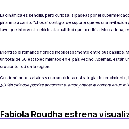
La dinámica es sencilla, pero curiosa: si paseas por el supermercado
piña en su carrito “choca” contigo, se supone que es una invitación p
tuvo que intervenir debido a la multitud que acudió al Mercadona,
Mientras el romance florece inesperadamente entre sus pasillos, Me
un total de 60 establecimientos en el país vecino. Además, están ult
creciente red en la región.
Con fenómenos virales y una ambiciosa estrategia de crecimiento, M
¿Quién diría que podrías encontrar el amor y hacer la compra en un mi
Fabiola Roudha estrena visuali