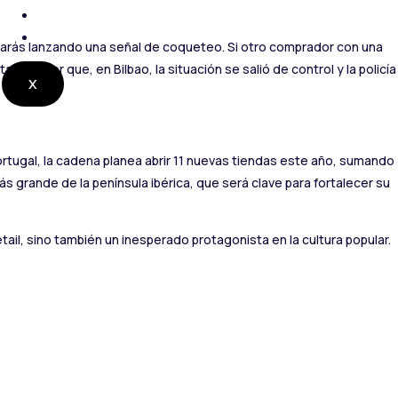
CONTACTO
RADIO EN VIVO
 estarás lanzando una señal de coqueteo. Si otro comprador con una
o furor que, en Bilbao, la situación se salió de control y la policía
X
rtugal, la cadena planea abrir 11 nuevas tiendas este año, sumando
ás grande de la península ibérica, que será clave para fortalecer su
l, sino también un inesperado protagonista en la cultura popular.