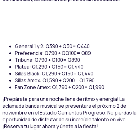
General 1 y 2: Q390 + Q50= Q440
Preferencia: Q790 + QQ100= Q89
Tribuna: Q790 + Q100= Q890
Platea: Q1,290 + Q150= Q1,440
Sillas Black: Q1,290 + Q150= Q1,440
Sillas Amex: Q1,590 + Q200= Q1,790
Fan Zone Amex: Q1,790 + Q200= Q1,990
¡Prepárate para una noche llena de ritmo y energía! La
aclamada banda musical se presentará el próximo 2 de
noviembre en el Estadio Cementos Progreso. No pierdas la
oportunidad de disfrutar de su increíble talento en vivo.
¡Reserva tu lugar ahora y únete a la fiesta!