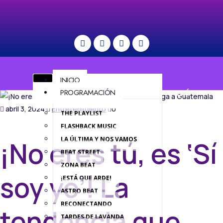
INICIO
PROGRAMACIÓN
MENÚ
abril 3, 2024
Entretenimiento
0
THE PLAYLIST
FLASHBACK MUSIC
LA ÚLTIMA Y NOS VAMOS
¡No eres tú, es ‘Sí
BEAT STREET
ZONA BEAT
soy yo’! La
¡ESTÁ QUE ARDE!
ASTRO BEAT
RECONECTANDO
tendencia que
TARDES DE LAVANDA