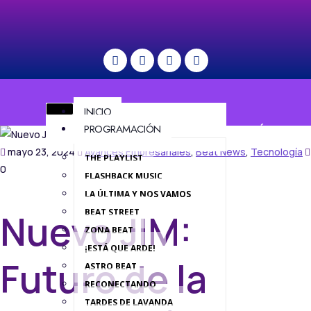
INICIO
PROGRAMACIÓN
MENÚ
mayo 23, 2024
Avances Empresariales
,
Beat News
,
Tecnología
THE PLAYLIST
0
FLASHBACK MUSIC
LA ÚLTIMA Y NOS VAMOS
BEAT STREET
Nuevo JIM:
ZONA BEAT
¡ESTÁ QUE ARDE!
Futuro de la
ASTRO BEAT
RECONECTANDO
TARDES DE LAVANDA