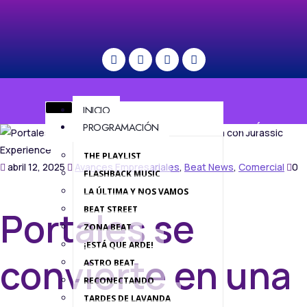
INICIO
PROGRAMACIÓN
MENÚ
THE PLAYLIST
abril 12, 2025
Avances Empresariales
,
Beat News
,
Comercial
0
FLASHBACK MUSIC
LA ÚLTIMA Y NOS VAMOS
BEAT STREET
Portales se
ZONA BEAT
¡ESTÁ QUE ARDE!
convierte en una
ASTRO BEAT
RECONECTANDO
TARDES DE LAVANDA