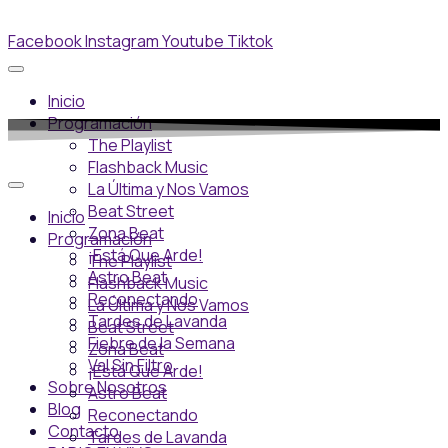
Facebook
Instagram
Youtube
Tiktok
Inicio
Programación
The Playlist
Flashback Music
La Última y Nos Vamos
Beat Street
Inicio
Zona Beat
Programación
¡Está Que Arde!
The Playlist
Astro Beat
Flashback Music
Reconectando
La Última y Nos Vamos
Tardes de Lavanda
Beat Street
Fiebre de la Semana
Zona Beat
Val Sin Filtro
¡Está Que Arde!
Sobre Nosotros
Astro Beat
Blog
Reconectando
Contacto
Tardes de Lavanda