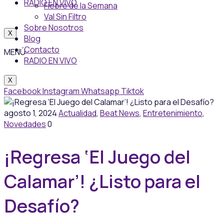
RADIO EN VIVO
Fiebre de la Semana
Val Sin Filtro
Sobre Nosotros
X
Blog
Contacto
MENÚ
RADIO EN VIVO
X
Facebook
Instagram
Whatsapp
Tiktok
agosto 1, 2024
Actualidad
,
Beat News
,
Entretenimiento
,
Novedades
0
¡Regresa ‘El Juego del
Calamar’! ¿Listo para el
Desafío?