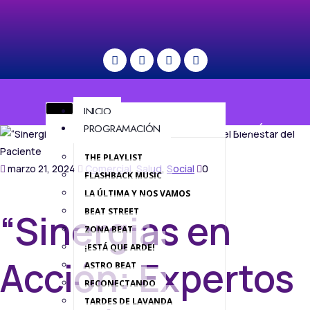
INICIO
PROGRAMACIÓN
MENÚ
THE PLAYLIST
marzo 21, 2024
Comercial
,
Salud
,
Social
0
FLASHBACK MUSIC
LA ÚLTIMA Y NOS VAMOS
BEAT STREET
“Sinergias en
ZONA BEAT
¡ESTÁ QUE ARDE!
Acción: Expertos
ASTRO BEAT
RECONECTANDO
TARDES DE LAVANDA