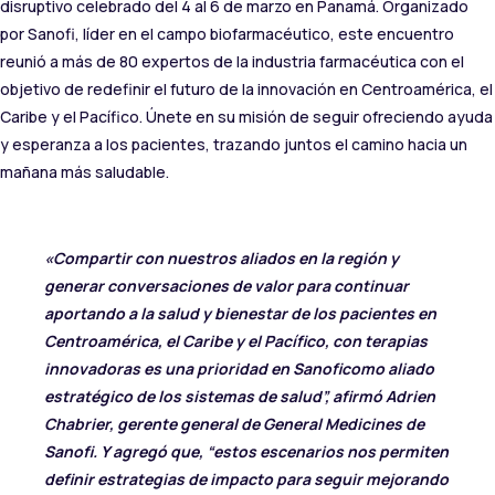
disruptivo celebrado del 4 al 6 de marzo en Panamá. Organizado
por Sanofi, líder en el campo biofarmacéutico, este encuentro
reunió a más de 80 expertos de la industria farmacéutica con el
objetivo de redefinir el futuro de la innovación en Centroamérica, el
Caribe y el Pacífico. Únete en su misión de seguir ofreciendo ayuda
y esperanza a los pacientes, trazando juntos el camino hacia un
mañana más saludable.
«
Compartir con nuestros
aliados
en la región y
generar conversaciones de valor para
continuar
aportando a la salud y
bienestar
de
los pacientes en
Centroamérica, el Caribe y el Pacífico
,
con
terapias
innovadoras
es una prioridad
en
S
anofi
como aliado
estratégico de los sistemas de salud
”,
afirmó Adri
e
n
Chabrier,
g
erente
g
eneral de General Medicines
de
Sanofi.
Y agregó que, “
estos escenarios nos permiten
definir estrategias de
impacto
para
seguir mejorando