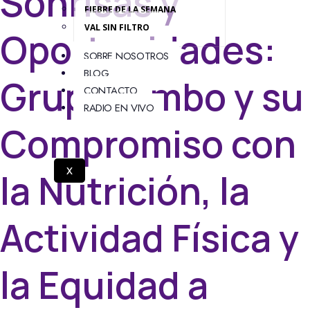
Sonrisas y
FIEBRE DE LA SEMANA
VAL SIN FILTRO
Oportunidades:
SOBRE NOSOTROS
BLOG
Grupo Bimbo y su
CONTACTO
RADIO EN VIVO
Compromiso con
X
la Nutrición, la
Actividad Física y
la Equidad a