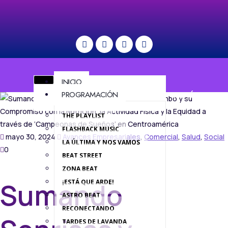
INICIO
PROGRAMACIÓN
MENÚ
THE PLAYLIST
FLASHBACK MUSIC
mayo 30, 2024
Avances Empresariales
,
Comercial
,
Salud
,
Social
LA ÚLTIMA Y NOS VAMOS
0
BEAT STREET
ZONA BEAT
Sumando
¡ESTÁ QUE ARDE!
ASTRO BEAT
RECONECTANDO
TARDES DE LAVANDA