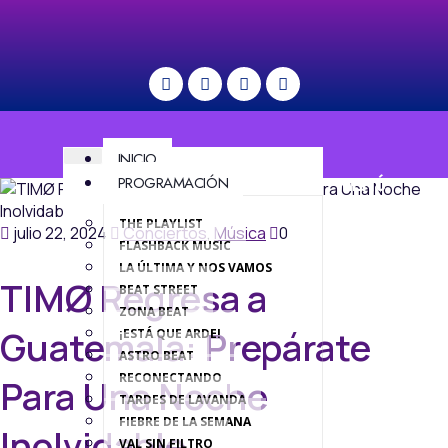
INICIO
PROGRAMACIÓN
MENÚ
THE PLAYLIST
julio 22, 2024
Conciertos
,
Música
0
FLASHBACK MUSIC
LA ÚLTIMA Y NOS VAMOS
TIMØ Regresa a
BEAT STREET
ZONA BEAT
Guatemala: Prepárate
¡ESTÁ QUE ARDE!
ASTRO BEAT
RECONECTANDO
Para Una Noche
TARDES DE LAVANDA
FIEBRE DE LA SEMANA
Inolvidable
VAL SIN FILTRO