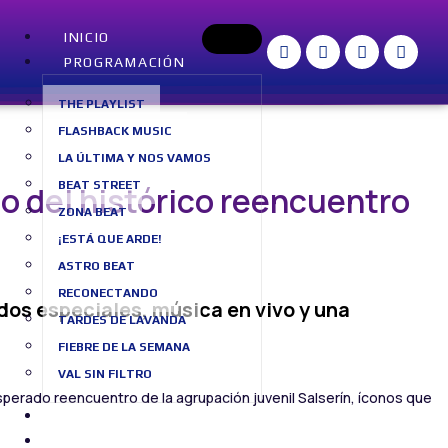
INICIO
PROGRAMACIÓN
THE PLAYLIST
FLASHBACK MUSIC
LA ÚLTIMA Y NOS VAMOS
BEAT STREET
o del histórico reencuentro
ZONA BEAT
¡ESTÁ QUE ARDE!
ASTRO BEAT
RECONECTANDO
dos especiales, música en vivo y una
TARDES DE LAVANDA
FIEBRE DE LA SEMANA
VAL SIN FILTRO
sperado reencuentro de la agrupación juvenil Salserín, íconos que
SOBRE NOSOTROS
BLOG