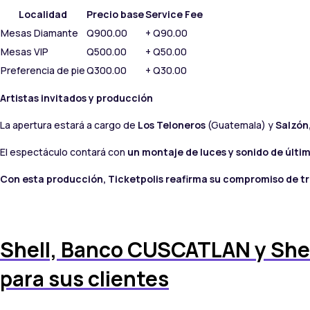
Localidad
Precio base
Service Fee
Mesas Diamante
Q900.00
+ Q90.00
Mesas VIP
Q500.00
+ Q50.00
Preferencia de pie
Q300.00
+ Q30.00
Artistas invitados y producción
La apertura estará a cargo de
Los Teloneros
(Guatemala) y
Salzón
El espectáculo contará con
un montaje de luces y sonido de últi
Con esta producción, Ticketpolis reafirma su compromiso de tr
Shell, Banco CUSCATLAN y Shell
para sus clientes