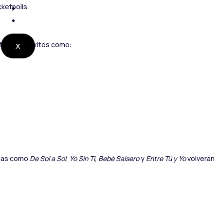
cketpolis.
CONTACTO
RADIO EN VIVO
sfrutar de éxitos como:
X
Temas como
De Sol a Sol
,
Yo Sin Ti
,
Bebé Salsero
y
Entre Tú y Yo
volverán