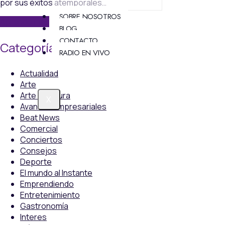
por sus éxitos atemporales…
SOBRE NOSOTROS
Aprende más
BLOG
CONTACTO
Categorías
RADIO EN VIVO
Actualidad
Arte
Arte y Cultura
X
Avances Empresariales
Beat News
Comercial
Conciertos
Consejos
Deporte
El mundo al Instante
Emprendiendo
Entretenimiento
Gastronomía
Interes