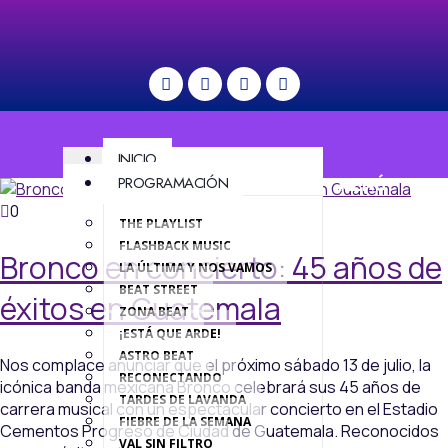
INICIO
PROGRAMACIÓN
MENÚ
0
THE PLAYLIST
FLASHBACK MUSIC
Bronco en concierto: 45 años de
LA ÚLTIMA Y NOS VAMOS
BEAT STREET
éxitos en Guatemala
ZONA BEAT
¡ESTÁ QUE ARDE!
ASTRO BEAT
Nos complace anunciar que el próximo sábado 13 de julio, la
RECONECTANDO
icónica banda mexicana Bronco celebrará sus 45 años de
TARDES DE LAVANDA
carrera musical con un espectacular concierto en el Estadio
FIEBRE DE LA SEMANA
Cementos Progreso de Ciudad de Guatemala. Reconocidos
VAL SIN FILTRO