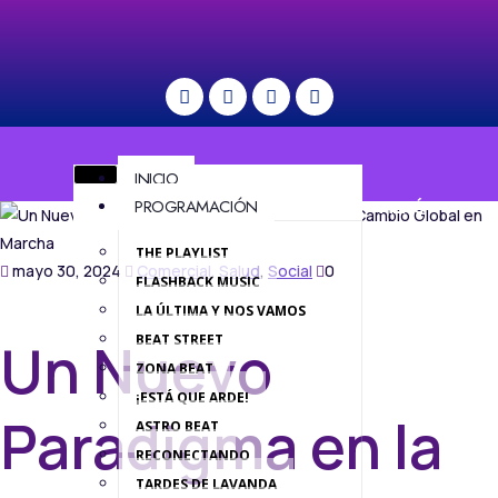
INICIO
PROGRAMACIÓN
MENÚ
THE PLAYLIST
mayo 30, 2024
Comercial
,
Salud
,
Social
0
FLASHBACK MUSIC
LA ÚLTIMA Y NOS VAMOS
BEAT STREET
Un Nuevo
ZONA BEAT
¡ESTÁ QUE ARDE!
Paradigma en la
ASTRO BEAT
RECONECTANDO
TARDES DE LAVANDA