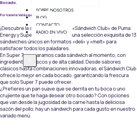
Bocado.
SOBRE NOSOTROS
Por Valeria Velásquez.
BLOG
CONTACTO
¡Descubre la deliciosa campaña «Sándwich Club» de Puma
RADIO EN VIVO
Energy y Super 7! Presentamos una selección exquisita de 13
sándwiches únicos en formatos «deli» y «melt» para
satisfacer todos los paladares.
En Super 7, preparamos cada sándwich al momento, con
X
ingredientes frescos y de alta calidad. Desde sabores
clásicos hasta combinaciones innovadoras, el Sándwich Club
ofrece lo mejor en cada bocado, garantizando la frescura
que solo Super 7 puede ofrecer.
¿Prefieres un pan suave que se derrita en tu boca o uno
crujiente que te haga desear otro bocado? Con opciones
que van desde la jugosidad de la carne hasta la deliciosa
sazón del pollo, hay un sándwich para cada gusto en nuestro
variado menú.