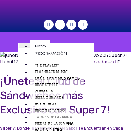
INICIO
PROGRAMACIÓN
MENÚ
abril 17, 2024
Comercial
,
Gastronomía
,
Novedades
0
THE PLAYLIST
FLASHBACK MUSIC
¡Únete al Club de
LA ÚLTIMA Y NOS VAMOS
BEAT STREET
Sándwiches más
ZONA BEAT
¡ESTÁ QUE ARDE!
ASTRO BEAT
Exclusivo con Super 7!
RECONECTANDO
TARDES DE LAVANDA
FIEBRE DE LA SEMANA
Super 7: Donde la Creatividad y el Sabor se Encuentran en Cada
VAL SIN FILTRO