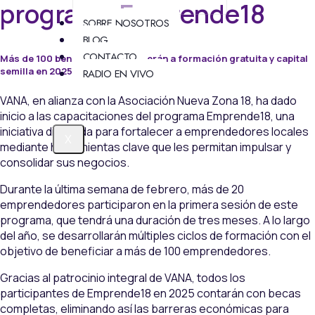
programa Emprende18
SOBRE NOSOTROS
BLOG
CONTACTO
Más de 100 beneficiados accederán a formación gratuita y capital
semilla en 2025.
RADIO EN VIVO
VANA, en alianza con la Asociación Nueva Zona 18, ha dado
inicio a las capacitaciones del programa Emprende18, una
iniciativa diseñada para fortalecer a emprendedores locales
X
mediante herramientas clave que les permitan impulsar y
consolidar sus negocios.
Durante la última semana de febrero, más de 20
emprendedores participaron en la primera sesión de este
programa, que tendrá una duración de tres meses. A lo largo
del año, se desarrollarán múltiples ciclos de formación con el
objetivo de beneficiar a más de 100 emprendedores.
Gracias al patrocinio integral de VANA, todos los
participantes de Emprende18 en 2025 contarán con becas
completas, eliminando así las barreras económicas para