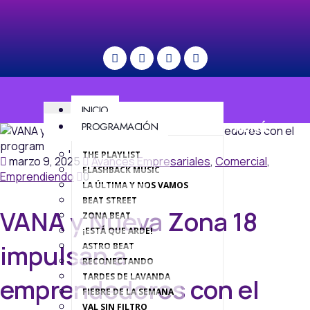
INICIO
PROGRAMACIÓN
MENÚ
THE PLAYLIST
marzo 9, 2025
Avances Empresariales
,
Comercial
,
FLASHBACK MUSIC
Emprendiendo
0
LA ÚLTIMA Y NOS VAMOS
BEAT STREET
VANA y Nueva Zona 18
ZONA BEAT
¡ESTÁ QUE ARDE!
impulsan a
ASTRO BEAT
RECONECTANDO
TARDES DE LAVANDA
emprendedores con el
FIEBRE DE LA SEMANA
VAL SIN FILTRO