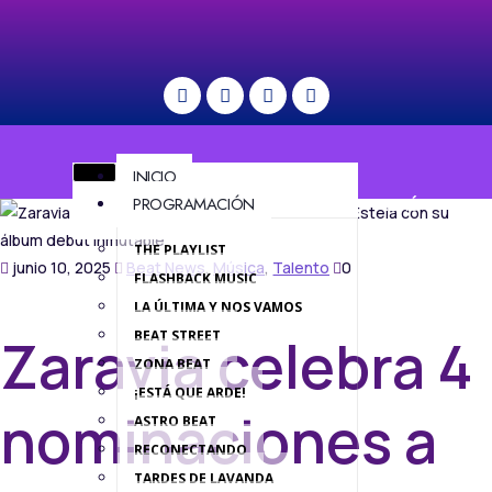
INICIO
PROGRAMACIÓN
MENÚ
THE PLAYLIST
junio 10, 2025
Beat News
,
Música
,
Talento
0
FLASHBACK MUSIC
LA ÚLTIMA Y NOS VAMOS
BEAT STREET
Zaravia celebra 4
ZONA BEAT
¡ESTÁ QUE ARDE!
nominaciones a
ASTRO BEAT
RECONECTANDO
TARDES DE LAVANDA