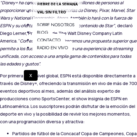
“Disney+ ha conectado con las vidas de millones de personas al
FIEBRE DE LA SEMANA
proporcionar un hogar para las historias de Disney, Pixar, Marvel, Star
VAL SIN FILTRO
Wars y National Geographic. Ahora, también lo hará con la fuerza de
SOBRE NOSOTROS
ESPN y su oferta deportiva, además del contenido de Star”
, declaró
BLOG
Diego Lerner, Presidente de The Walt Disney Company Latin
CONTACTO
America. “
Con esta expansión, ofrecemos una propuesta superior que
RADIO EN VIVO
permite a los suscriptores disfrutar de una experiencia de streaming
unificada, con acceso a una amplia gama de contenidos para todas
las edades y gustos”.
X
Por primera vez a nivel global, ESPN está disponible directamente a
través de Disney+, ofreciendo la transmisión en vivo de más de 700
eventos deportivos al mes, además del análisis experto de
producciones como SportsCenter, el show insignia de ESPN en
Latinoamérica. Los suscriptores podrán disfrutar de la emoción del
deporte en vivo y la posibilidad de revivir los mejores momentos,
con una programación diversa y atractiva:
Partidos de fútbol de la Concacaf Copa de Campeones, Copa