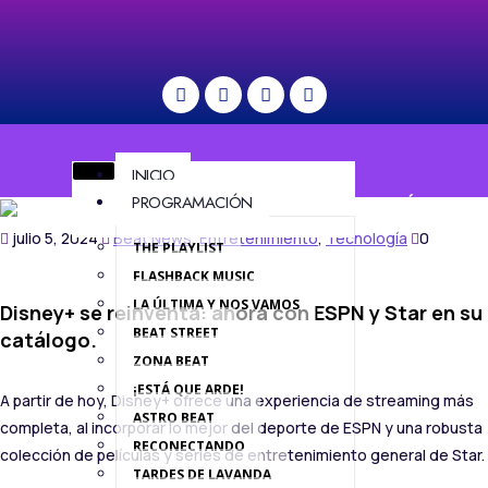
INICIO
PROGRAMACIÓN
MENÚ
julio 5, 2024
Beat News
,
Entretenimiento
,
Tecnología
0
THE PLAYLIST
FLASHBACK MUSIC
LA ÚLTIMA Y NOS VAMOS
Disney+ se reinventa: ahora con ESPN y Star en su
BEAT STREET
catálogo.
ZONA BEAT
¡ESTÁ QUE ARDE!
A partir de hoy, Disney+ ofrece una experiencia de streaming más
ASTRO BEAT
completa, al incorporar lo mejor del deporte de ESPN y una robusta
RECONECTANDO
colección de películas y series de entretenimiento general de Star.
TARDES DE LAVANDA