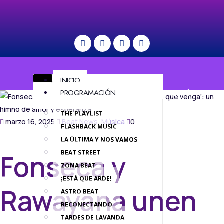
INICIO
PROGRAMACIÓN
MENÚ
THE PLAYLIST
marzo 16, 2025
Beat News
,
Música
0
FLASHBACK MUSIC
LA ÚLTIMA Y NOS VAMOS
BEAT STREET
Fonseca y
ZONA BEAT
¡ESTÁ QUE ARDE!
Rawayana unen
ASTRO BEAT
RECONECTANDO
TARDES DE LAVANDA