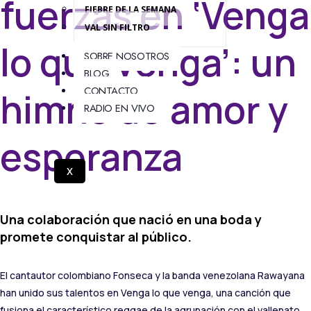
fuerzas en ‘Venga
FIEBRE DE LA SEMANA
VAL SIN FILTRO
lo que venga’: un
SOBRE NOSOTROS
BLOG
CONTACTO
himno de amor y
RADIO EN VIVO
esperanza
X
Una colaboración que nació en una boda y
promete conquistar al público.
El cantautor colombiano Fonseca y la banda venezolana Rawayana
han unido sus talentos en Venga lo que venga, una canción que
fusiona el característico reggae de la agrupación con el vallenato