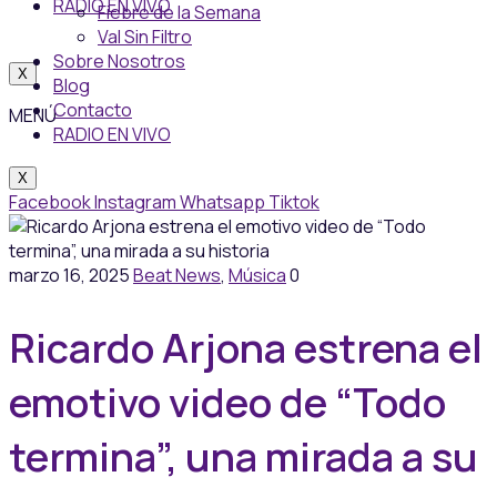
RADIO EN VIVO
Fiebre de la Semana
Val Sin Filtro
Sobre Nosotros
X
Blog
Contacto
MENÚ
RADIO EN VIVO
X
Facebook
Instagram
Whatsapp
Tiktok
marzo 16, 2025
Beat News
,
Música
0
Ricardo Arjona estrena el
emotivo video de “Todo
termina”, una mirada a su