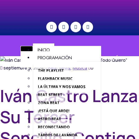
INICIO
PROGRAMACIÓN
MENÚ
septiembre 9, 2024
Beat News
,
Música
0
THE PLAYLIST
FLASHBACK MUSIC
LA ÚLTIMA Y NOS VAMOS
Iván Castro Lanza
BEAT STREET
ZONA BEAT
Su Tercer
¡ESTÁ QUE ARDE!
ASTRO BEAT
RECONECTANDO
Sencillo “Contigo
TARDES DE LAVANDA