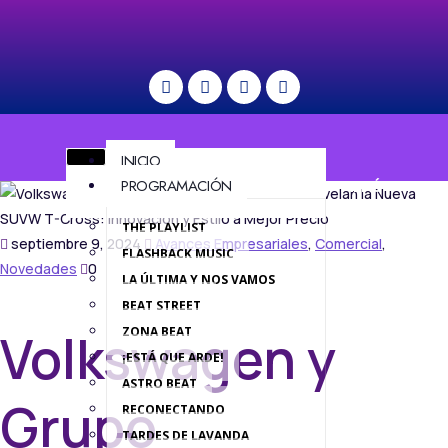
INICIO
PROGRAMACIÓN
MENÚ
THE PLAYLIST
septiembre 9, 2024
Avances Empresariales
,
Comercial
,
FLASHBACK MUSIC
Novedades
0
LA ÚLTIMA Y NOS VAMOS
BEAT STREET
Volkswagen y
ZONA BEAT
¡ESTÁ QUE ARDE!
ASTRO BEAT
Grupo
RECONECTANDO
TARDES DE LAVANDA