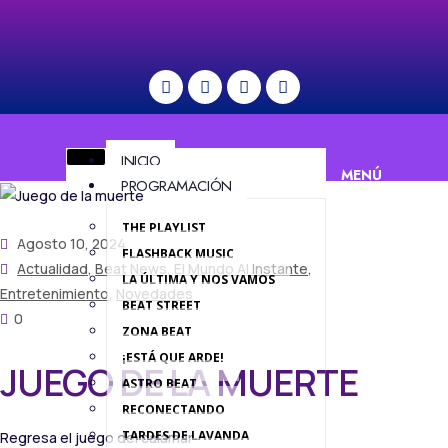
INICIO
MENÚ
PROGRAMACIÓN
THE PLAYLIST
Agosto 10, 2024
FLASHBACK MUSIC
Actualidad
,
Beat News
,
El Mundo Al Instante
,
LA ÚLTIMA Y NOS VAMOS
Entretenimiento
,
Novedades
BEAT STREET
0
ZONA BEAT
¡ESTÁ QUE ARDE!
JUEGO DE LA MUERTE
ASTRO BEAT
RECONECTANDO
TARDES DE LAVANDA
Regresa el juego del calamar