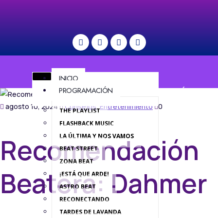
INICIO
PROGRAMACIÓN
MENÚ
agosto 10, 2024
Consejos
,
Entretenimiento
0
THE PLAYLIST
FLASHBACK MUSIC
LA ÚLTIMA Y NOS VAMOS
Recomendación
BEAT STREET
ZONA BEAT
Beatera: Dahmer
¡ESTÁ QUE ARDE!
ASTRO BEAT
RECONECTANDO
TARDES DE LAVANDA