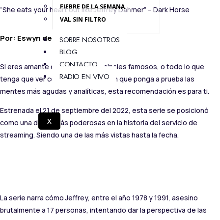
FIEBRE DE LA SEMANA
“She eats your heart out like Jeffrey Dahmer” – Dark Horse
VAL SIN FILTRO
Por: Eswyn de León (Prisma)
SOBRE NOSOTROS
BLOG
CONTACTO
Si eres amante de los casos criminales famosos, o todo lo que
RADIO EN VIVO
tenga que ver con una investigación que ponga a prueba las
mentes más agudas y analíticas, esta recomendación es para ti.
Estrenada el 21 de septiembre del 2022, esta serie se posicionó
X
como una de las más poderosas en la historia del servicio de
streaming. Siendo una de las más vistas hasta la fecha.
La serie narra cómo Jeffrey, entre el año 1978 y 1991, asesino
brutalmente a 17 personas, intentando dar la perspectiva de las